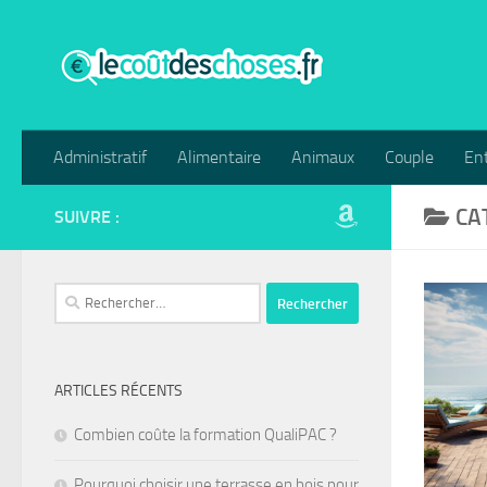
Skip to content
Administratif
Alimentaire
Animaux
Couple
Ent
CA
SUIVRE :
Rechercher :
ARTICLES RÉCENTS
Combien coûte la formation QualiPAC ?
Pourquoi choisir une terrasse en bois pour