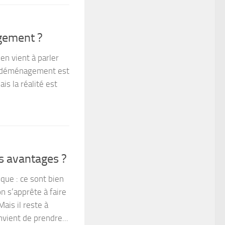
gement ?
n vient à parler
n déménagement est
ais la réalité est
ls avantages ?
que : ce sont bien
n s’apprête à faire
ais il reste à
nvient de prendre...