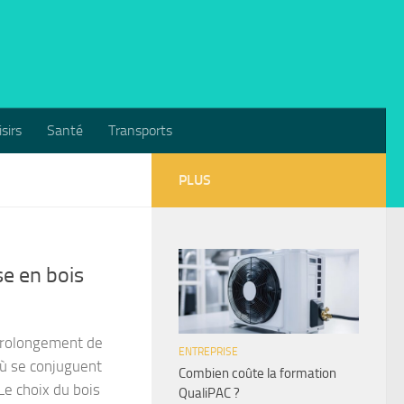
isirs
Santé
Transports
PLUS
se en bois
 prolongement de
ENTREPRISE
 où se conjuguent
Combien coûte la formation
Le choix du bois
QualiPAC ?