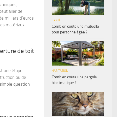
chniques,
peut aller de
de milliers d’euros
SANTÉ
les matériaux...
Combien coûte une mutuelle
pour personne âgée ?
erture de toit
st une étape
HABITATION
Combien coûte une pergola
truction ou de
bioclimatique ?
e simple question
 pour peindre