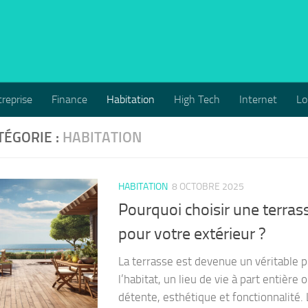
reprise
Finance
Habitation
High Tech
Internet
Lo
TÉGORIE :
HABITATION
HABITATION
8 OCTOBRE 2025
Pourquoi choisir une terras
pour votre extérieur ?
La terrasse est devenue un véritable
l’habitat, un lieu de vie à part entière
détente, esthétique et fonctionnalité. 