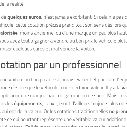
e la réalité.
, de
quelques euros
, n’est jamais exorbitant. Si cela n’a pas 
hicule, cette cotation précise prend tout son sens dès lors qu
alorisée
, moins ancienne, ou d’une marque un peu plus ha
 vous avez tout à gagner à vendre au bon prix le véhicule plut
miser quelques euros et mal vendre la voiture.
cotation par un professionnel
une voiture au bon prix n’est jamais évident et pourtant l’en
ance dès lorsque le véhicule a une certaine valeur. Il y a la
va
mple pour une marque haut de gamme ou de sport. Mais la val
ans les
équipements
, ceux-çi sont d’ailleurs toujours plus on
 qui ont de la valeur. Or les cotations traditionnelles
ne pren
te ce qui pourtant représente une véritable valeur additionne