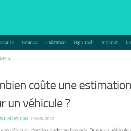
reprise
Finance
Habitation
High Tech
Internet
Lo
ORTS
bien coûte une estimation
r un véhicule ?
ICE RÉDACTION
·
7 AVRIL 2022
son véhicule, c’est le vendre au bon prix. Or sur un véhicule 