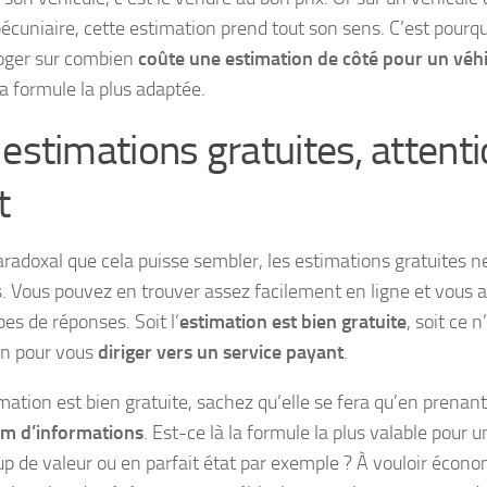
écuniaire, cette estimation prend tout son sens. C’est pourquoi
roger sur combien
coûte une estimation de côté pour un véh
la formule la plus adaptée.
 estimations gratuites, attent
t
aradoxal que cela puisse sembler, les estimations gratuites ne
s. Vous pouvez en trouver assez facilement en ligne et vous 
es de réponses. Soit l’
estimation est bien gratuite
, soit ce 
on pour vous
diriger vers un service payant
.
timation est bien gratuite, sachez qu’elle se fera qu’en prena
m d’informations
. Est-ce là la formule la plus valable pour 
p de valeur ou en parfait état par exemple ? À vouloir économ