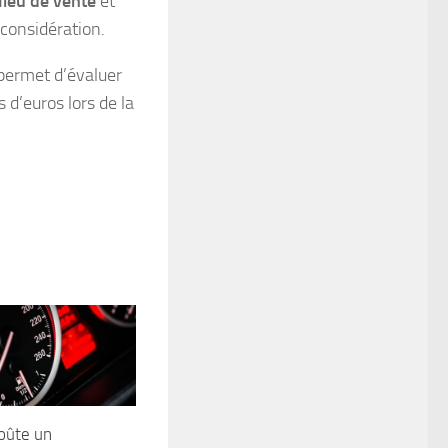
lieu de vente
et
considération.
 permet d’évaluer
 d’euros lors de la
oûte un