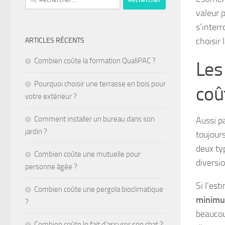
valeur p
s’inter
choisir 
ARTICLES RÉCENTS
Combien coûte la formation QualiPAC ?
Les
Pourquoi choisir une terrasse en bois pour
coû
votre extérieur ?
Comment installer un bureau dans son
Aussi p
jardin ?
toujour
deux typ
Combien coûte une mutuelle pour
diversi
personne âgée ?
Si l’es
Combien coûte une pergola bioclimatique
minimu
?
beaucou
Combien coûte le fait d’assurer son chat ?