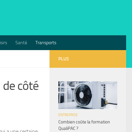
isirs
Santé
Transports
PLUS
 de côté
ENTREPRISE
Combien coûte la formation
QualiPAC ?
qui a une certaine