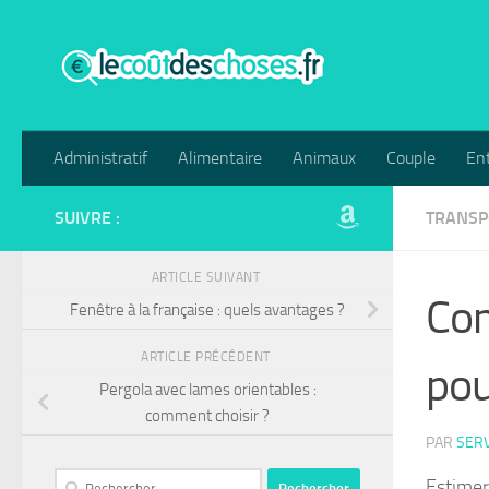
Skip to content
Administratif
Alimentaire
Animaux
Couple
Ent
SUIVRE :
TRANSP
ARTICLE SUIVANT
Com
Fenêtre à la française : quels avantages ?
ARTICLE PRÉCÉDENT
pou
Pergola avec lames orientables :
comment choisir ?
PAR
SERV
Rechercher :
Estimer 