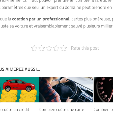
 lui-même. Et il faut pouvoir prendre en compte la rareté, le
s paramètres que seul un expert du domaine peut prendre en 
 que la
cotation par un professionnel
, certes plus onéreuse,
juste sa voiture et vraisemblablement sauvé plusieurs milliers
Rate this post
S AIMEREZ AUSSI...
 coûte un crédit
Combien coûte une carte
Combien c